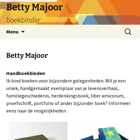
Skip
Betty Majoor
to
boekbinder
content
Search
Menu
for:
Betty Majoor
Handboekbinden
Ik bind boeken voor bijzondere gelegenheden. Wil je een
uniek, handgemaakt exemplaar van je levensverhaal,
familiegeschiedenis, herdenkingsboek, liber amicorum,
proefschrift, portfolio of ander bijzonder boek? Informeer
eens naar de mogelijkheden.